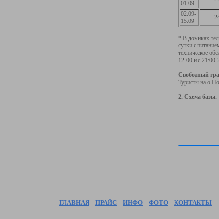
01.09
02.09-
2
15.09
* В домиках тел
сутки с питание
техническое обс
12-00 и с 21:00-
Свободный гра
Туристы на о.По
2. Схема базы.
ГЛАВНАЯ
ПРАЙС
ИНФО
ФОТО
КОНТАКТЫ