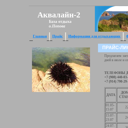
Аквалайн-2
База отдыха
о.Попова
Главная
Прайс
Информация для отдыхающих
ПРАЙС-ЛИСТ
Предлагаем заез
дней в июле и с
ТЕЛЕФОНЫ Д
+7 (908) 440-03
+7 (914) 790-29
ДО
ДАТА
СТА
01.05-
2
15.07
15.07-
2
23.07
24.07-
2